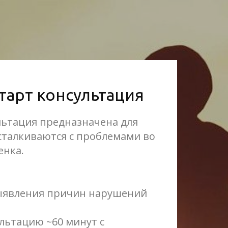
старт консультация
льтация предназначена для
сталкиваются с проблемами во
енка.
выявления причин нарушений
ультацию ~60 минут с